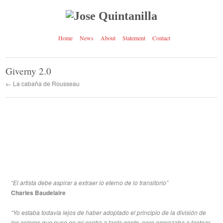
Home
News
About
Statement
Contact
Giverny 2.0
← La cabaña de Rousseau
“
El artista debe aspirar a extraer
lo eterno de lo transitorio
”
Charles Baudelaire
“
Yo estaba todavía lejos de haber adoptado el principio de la división de
los colores que puso en mi contra a tanta gente, pero empezaba a tantear